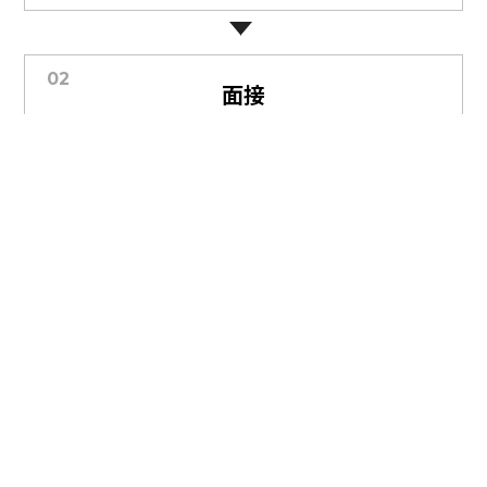
面接
申込みいただきましたら、弊社より連絡いたします。面
接をおこないますので履歴書は必須ですが、作品がある
方はお持ちください。
採用連絡
面接後、弊社より合否の連絡をさせていただきます。採
用となった場合は出社日の調整をさせていただきます。